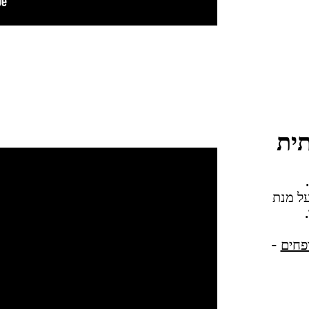
תית
ל מנת
פחים
-