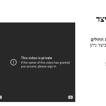
צד
ת החולים
יצד ניתן