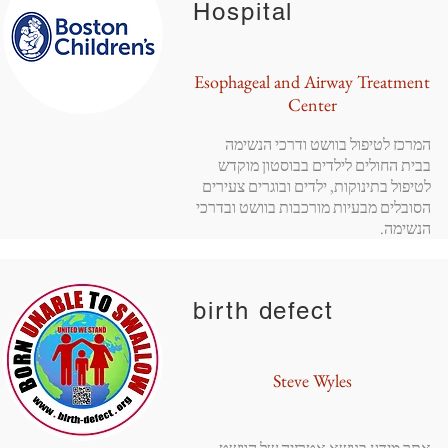
Hospital
Esophageal and Airway Treatment
Center
המרכז לטיפול בוושט ודרכי הנשימה
בבית החולים לילדים בבוסטון מוקדש
לטיפול בתינוקות, ילדים ובוגרים צעירים
הסובלים מבעיות מורכבות בוושט ובדרכי
הנשימה.
birth defect
Steve Wyles