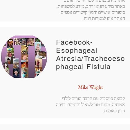
אתר מידע בנושא אטרזיה של הוושט.
באתר מידע רפואי רחב, מידע למשפחות,
סיפורים אישיים והמון קישורים נוספים.
האתר אינו למטרות רווח.
Facebook-
Esophageal
Atresia/Tracheoeso
phageal Fistula
Mike Wright
קבוצת פייסבוק עם הרבה הורים לילדי
אטרזיה. מקום טוב לשאול והתייעץ בזירה
הבין לאומית.